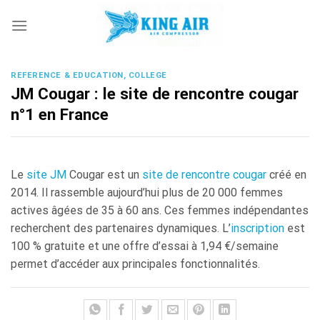
Skip
to
content
REFERENCE & EDUCATION, COLLEGE
JM Cougar : le site de rencontre cougar
n°1 en France
Le
site JM
Cougar est un
site de rencontre cougar
créé en
2014. Il rassemble aujourd’hui plus de 20 000 femmes
actives âgées de 35 à 60 ans. Ces femmes indépendantes
recherchent des partenaires dynamiques. L’
inscription
est
100 % gratuite et une offre d’essai à 1,94 €/semaine
permet d’accéder aux principales fonctionnalités.