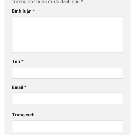
trường bắt buộc được đánh dấu
*
Bình luận
*
Tên
*
Email
*
Trang web