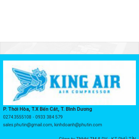
P. Thới Hòa, T.X Bến Cát, T. Bình Dương
0274.3555108 - 0933 384 579
sales.phutin@gmail.com, kinhdoanh@phutin.com