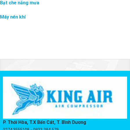
Bạt che nắng mưa
Máy nén khí
P. Thới Hòa, T.X Bến Cát, T. Bình Dương
0274.3555108 - 0933 384 579