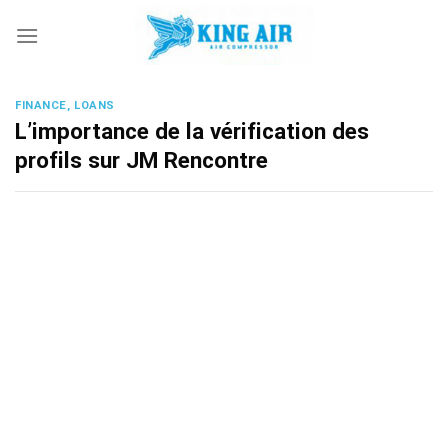
Skip
to
content
FINANCE, LOANS
L’importance de la vérification des
profils sur JM Rencontre