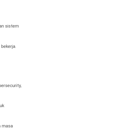
dan sistem
bekerja.
ersecurity,
tuk
an masa