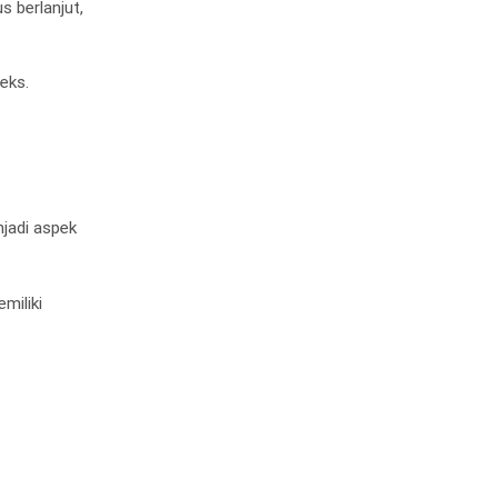
s berlanjut,
eks.
jadi aspek
miliki