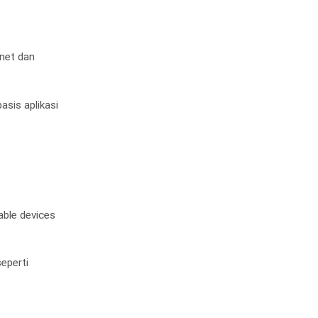
rnet dan
sis aplikasi
able devices
eperti