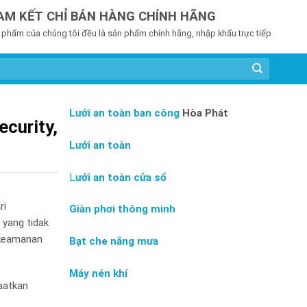
AM KẾT CHỈ BÁN HÀNG CHÍNH HÃNG
 phẩm của chúng tôi đều là sản phẩm chính hãng, nhập khẩu trực tiếp
Lưới an toàn ban công
Hòa Phát
ecurity,
Lưới an toàn
L
ưới an toàn cửa sổ
ri
Giàn phơi thông minh
 yang tidak
g keamanan
Bạt che nắng mưa
Máy nén khí
faatkan