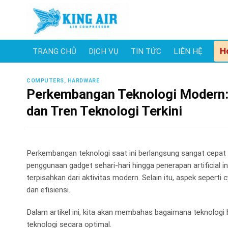
Skip
to
content
H
TRANG CHỦ
DỊCH VỤ
TIN TỨC
LIÊN HỆ
COMPUTERS, HARDWARE
Perkembangan Teknologi Modern: Ga
dan Tren Teknologi Terkini
Perkembangan teknologi saat ini berlangsung sangat cepa
penggunaan gadget sehari-hari hingga penerapan artificial in
terpisahkan dari aktivitas modern. Selain itu, aspek seper
dan efisiensi.
Dalam artikel ini, kita akan membahas bagaimana teknologi 
teknologi secara optimal.