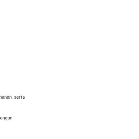
anan, serta
bangan