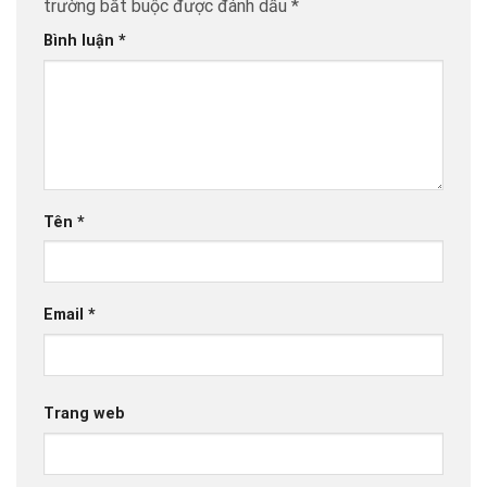
trường bắt buộc được đánh dấu
*
Bình luận
*
Tên
*
Email
*
Trang web