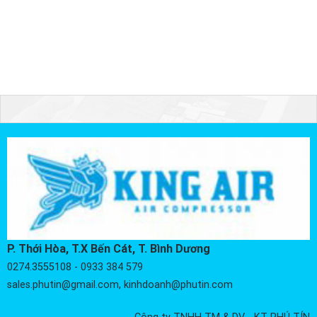
P. Thới Hòa, T.X Bến Cát, T. Bình Dương
0274.3555108 - 0933 384 579
sales.phutin@gmail.com, kinhdoanh@phutin.com