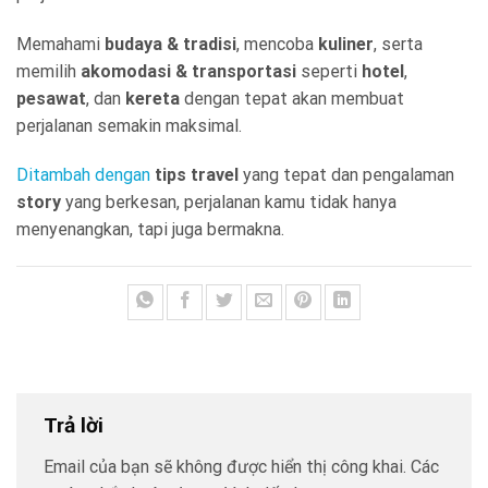
Memahami
budaya & tradisi
, mencoba
kuliner
, serta
memilih
akomodasi & transportasi
seperti
hotel
,
pesawat
, dan
kereta
dengan tepat akan membuat
perjalanan semakin maksimal.
Ditambah dengan
tips travel
yang tepat dan pengalaman
story
yang berkesan, perjalanan kamu tidak hanya
menyenangkan, tapi juga bermakna.
Trả lời
Email của bạn sẽ không được hiển thị công khai.
Các