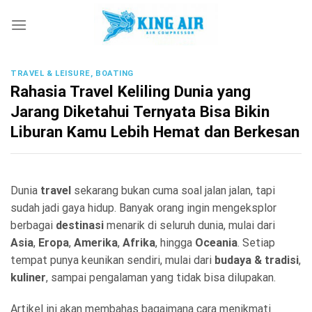
Skip
to
content
TRAVEL & LEISURE, BOATING
Rahasia Travel Keliling Dunia yang
Jarang Diketahui Ternyata Bisa Bikin
Liburan Kamu Lebih Hemat dan Berkesan
Dunia
travel
sekarang bukan cuma soal jalan jalan, tapi
sudah jadi gaya hidup. Banyak orang ingin mengeksplor
berbagai
destinasi
menarik di seluruh dunia, mulai dari
Asia
,
Eropa
,
Amerika
,
Afrika
, hingga
Oceania
. Setiap
tempat punya keunikan sendiri, mulai dari
budaya & tradisi
,
kuliner
, sampai pengalaman yang tidak bisa dilupakan.
Artikel ini akan membahas bagaimana cara menikmati