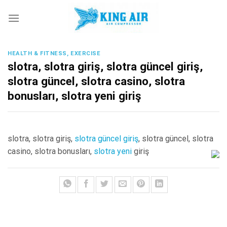
Skip
to
content
HEALTH & FITNESS, EXERCISE
slotra, slotra giriş, slotra güncel giriş,
slotra güncel, slotra casino, slotra
bonusları, slotra yeni giriş
slotra, slotra giriş,
slotra güncel giriş
, slotra güncel, slotra
casino, slotra bonusları,
slotra yeni
giriş