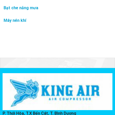
Bạt che nắng mưa
Máy nén khí
P. Thới Hòa, T.X Bến Cát, T. Bình Dương