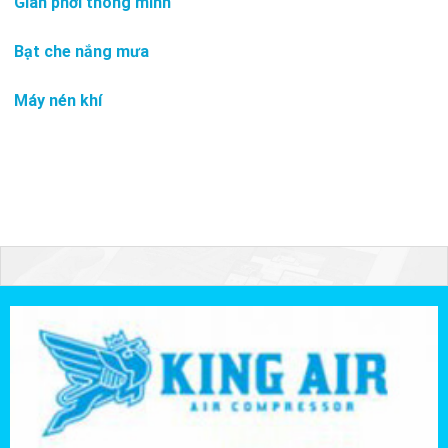
Giàn phơi thông minh
Bạt che nắng mưa
Máy nén khí