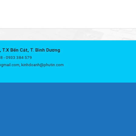
, T.X Bến Cát, T. Bình Dương
8 - 0933 384 579
@gmail.com, kinhdoanh@phutin.com