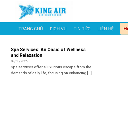
Skip
to
content
H
TRANG CHỦ
DỊCH VỤ
TIN TỨC
LIÊN HỆ
Spa Services: An Oasis of Wellness
and Relaxation
09/06/2026
Spa services offer a luxurious escape from the
demands of daily life, focusing on enhancing [...]