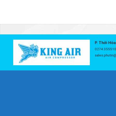
P. Thới Hòa
0274.355510
sales.phutin