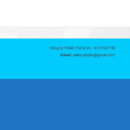
Công ty TNHH TM & DV - KT PHÚ TÍN
Email:
sales.phutin@gmail.com