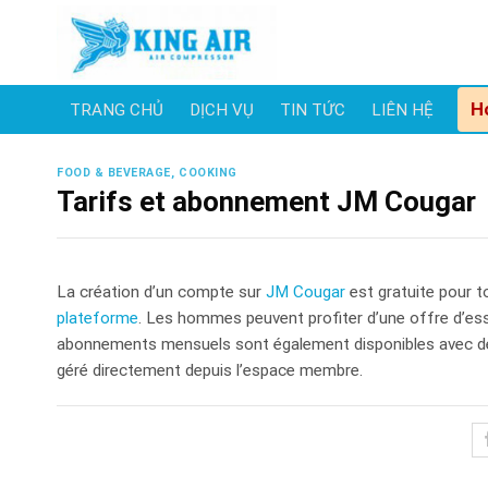
Skip
to
content
H
TRANG CHỦ
DỊCH VỤ
TIN TỨC
LIÊN HỆ
FOOD & BEVERAGE, COOKING
Tarifs et abonnement JM Cougar
La création d’un compte sur
JM Cougar
est gratuite pour t
plateforme
. Les hommes peuvent profiter d’une offre d’ess
abonnements mensuels sont également disponibles avec 
géré directement depuis l’espace membre.