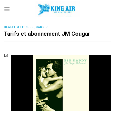
Skip
to
content
HEALTH & FITNESS, CARDIO
Tarifs et abonnement JM Cougar
La