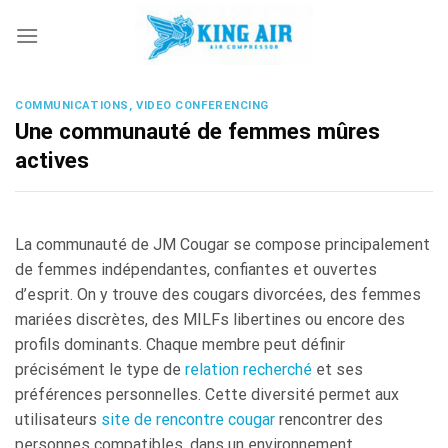
Skip
to
content
COMMUNICATIONS, VIDEO CONFERENCING
Une communauté de femmes mûres
actives
La communauté de JM Cougar se compose principalement
de femmes indépendantes, confiantes et ouvertes
d’esprit. On y trouve des cougars divorcées, des femmes
mariées discrètes, des MILFs libertines ou encore des
profils dominants. Chaque membre peut définir
précisément le type de
relation recherché
et ses
préférences personnelles. Cette diversité permet aux
utilisateurs
site de rencontre cougar
rencontrer des
personnes compatibles, dans un environnement