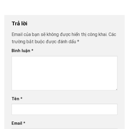
Trả lời
Email của bạn sẽ không được hiển thị công khai.
Các
trường bắt buộc được đánh dấu
*
Bình luận
*
Tên
*
Email
*