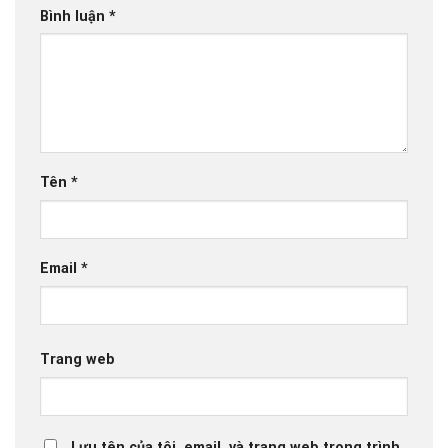
Bình luận
*
Tên
*
Email
*
Trang web
Lưu tên của tôi, email, và trang web trong trình