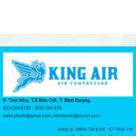
P. Thới Hòa, T.X Bến Cát, T. Bình Dương
0274.3555108 - 0933 384 579
sales.phutin@gmail.com, kinhdoanh@phutin.com
Công ty TNHH TM & DV - KT PHÚ TÍN