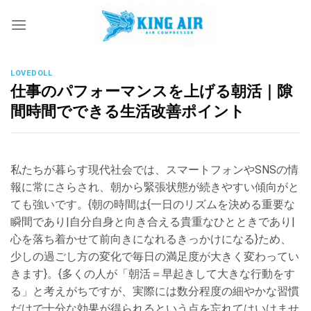
Skip
to
content
LOVEDOLL
仕事のパフォーマンスを上げる朝活｜隙
間時間でできる生活改善ポイント
私たちが暮らす現代社会では、スマートフォンやSNSの情
報に常にさらされ、朝から緊張状態が続きやすい傾向がと
ても強いです。{朝の時間は{一日のリズムを決める重要な
瞬間であり|自分自身と向き合える貴重なひとときであり|
心を落ち着かせて前向きになれるきっかけになる}ため、
少しの過ごし方の変化で毎日の満足度が大きく変わってい
きます}。{多くの人が「朝活＝早起きして大きな行動をす
る」と考えがちですが、実際には数分程度の細やかな習慣
だけで十分な効果が得られるという点を忘れてはいけませ