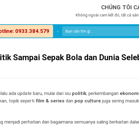
CHÚNG TÔI C
Không ngoài cam kết đó, tất cả sản
otline: 0933.384.579
-
litik Sampai Sepak Bola dan Dunia Seleb
alu ada update baru, mulai dari isu
politik
, perkembangan
ekonomi
kan, topik seperti
film & series
dan
pop culture
juga sering masuk
ring menjadi perhatian dan bagaimana semuanya saling berkaitan dal