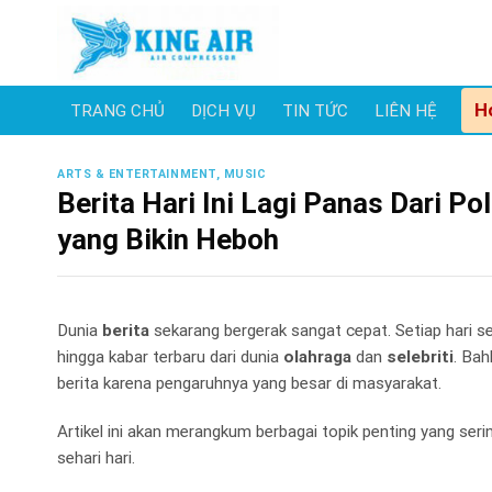
Skip
to
content
H
TRANG CHỦ
DỊCH VỤ
TIN TỨC
LIÊN HỆ
ARTS & ENTERTAINMENT, MUSIC
Berita Hari Ini Lagi Panas Dari Po
yang Bikin Heboh
Dunia
berita
sekarang bergerak sangat cepat. Setiap hari sel
hingga kabar terbaru dari dunia
olahraga
dan
selebriti
. Bah
berita karena pengaruhnya yang besar di masyarakat.
Artikel ini akan merangkum berbagai topik penting yang se
sehari hari.