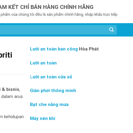
AM KẾT CHỈ BÁN HÀNG CHÍNH HÃNG
 phẩm của chúng tôi đều là sản phẩm chính hãng, nhập khẩu trực tiếp
Lưới an toàn ban công
Hòa Phát
riti
Lưới an toàn
L
ưới an toàn cửa sổ
 & bisnis
,
Giàn phơi thông minh
 dalam arus
Bạt che nắng mưa
am kehidupan
Máy nén khí