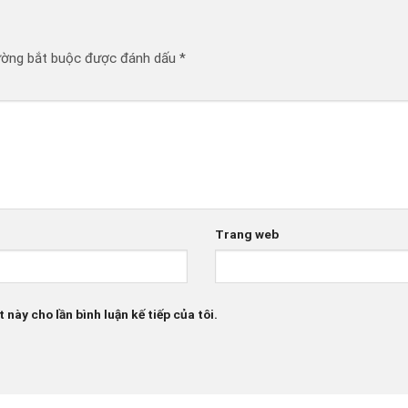
ường bắt buộc được đánh dấu
*
Trang web
 này cho lần bình luận kế tiếp của tôi.