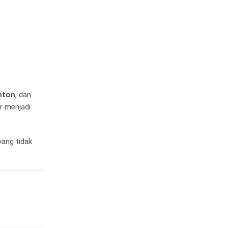
nton
, dan
r menjadi
ang tidak