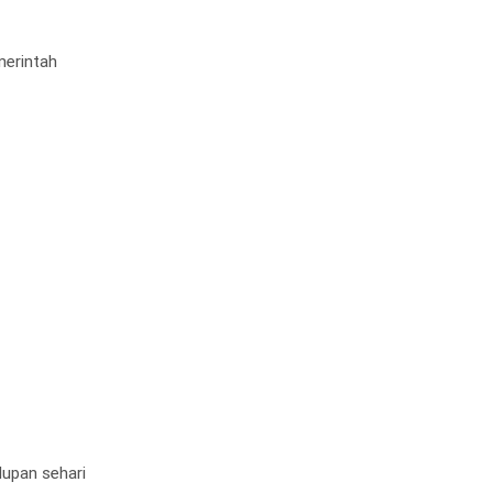
merintah
dupan sehari