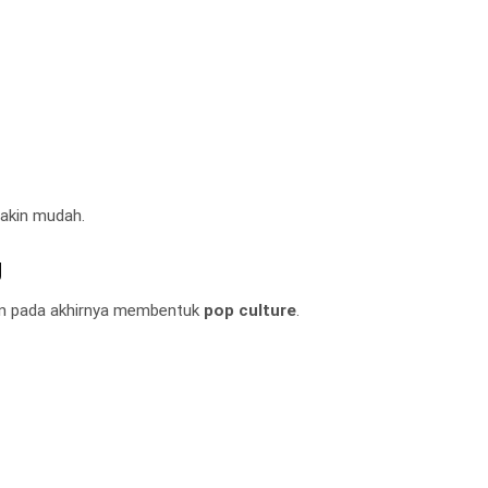
akin mudah.
g
ran pada akhirnya membentuk
pop culture
.