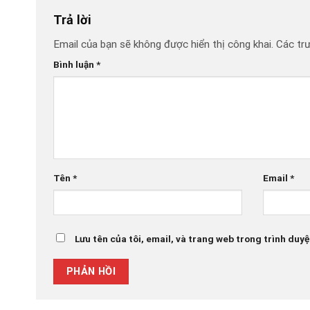
Trả lời
Email của bạn sẽ không được hiển thị công khai.
Các tr
Bình luận
*
Tên
*
Email
*
Lưu tên của tôi, email, và trang web trong trình duyệt