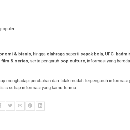
populer.
onomi & bisnis
, hingga
olahraga
seperti
sepak bola
,
UFC
,
badmi
n
film & series
, serta pengaruh
pop culture
, informasi yang bereda
ap menghadapi perubahan dan tidak mudah terpengaruh informasi y
lisis setiap informasi yang kamu terima.