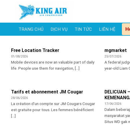
Skip
to
content
H
TRANG CHỦ
DỊCH VỤ
TIN TỨC
LIÊN HỆ
Free Location Tracker
mgmarket
01/08/2026
25/07/2026
Mobile devices are now an valuable part of daily
A federal judg
life. People use them for navigation, [...]
year-old Liam C
Tarifs et abonnement JM Cougar
DELICUAN 
KEMENANGA
28/06/2026
La création d’un compte sur JM Cougars Cougar
17/06/2026
Dalam beberap
est gratuite pour tous. Les femmes bénéficient
masyarakat ya
[...]
Situs WD gak m