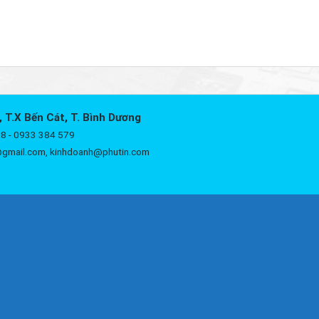
, T.X Bến Cát, T. Bình Dương
8 - 0933 384 579
@gmail.com, kinhdoanh@phutin.com