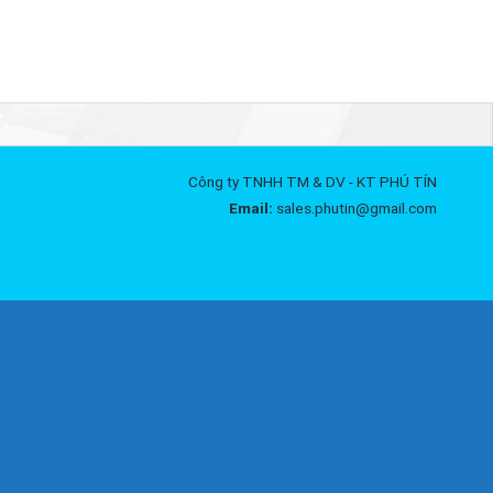
Công ty TNHH TM & DV - KT PHÚ TÍN
Email:
sales.phutin@gmail.com