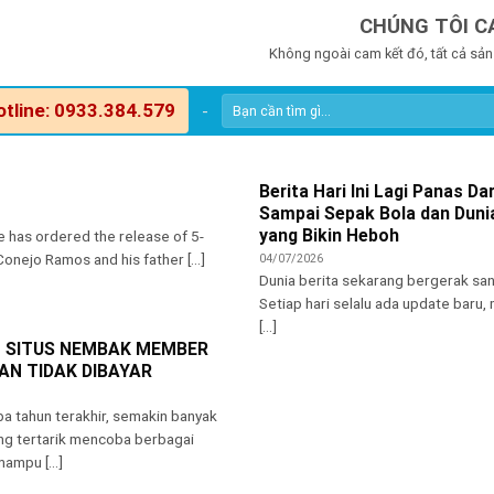
CHÚNG TÔI C
Không ngoài cam kết đó, tất cả sản
otline: 0933.384.579
-
Berita Hari Ini Lagi Panas Dar
Sampai Sepak Bola dan Dunia
yang Bikin Heboh
e has ordered the release of 5-
onejo Ramos and his father [...]
04/07/2026
Dunia berita sekarang bergerak san
Setiap hari selalu ada update baru, m
[...]
– SITUS NEMBAK MEMBER
N TIDAK DIBAYAR
a tahun terakhir, semakin banyak
ng tertarik mencoba berbagai
ampu [...]