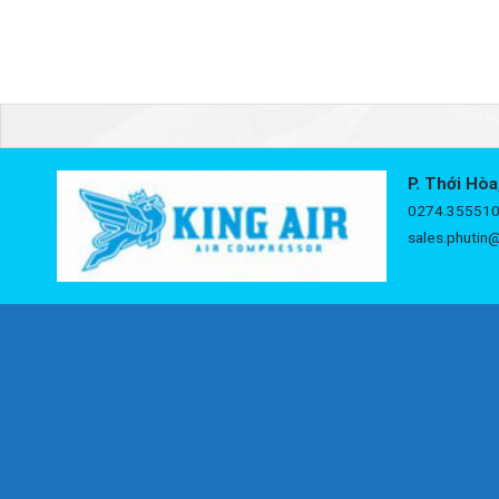
P. Thới Hòa
0274.355510
sales.phutin