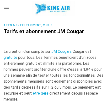
Skip
to
content
ARTS & ENTERTAINMENT, MUSIC
Tarifs et abonnement JM Cougar
La création d’un compte sur
JM Cougars
Cougar est
gratuite
pour tous. Les femmes bénéficient d’un accès
entièrement gratuit et illimité à la plateforme. Les
hommes peuvent profiter d’une offre d’essai à 1,94 € pour
une semaine afin de tester toutes les fonctionnalités. Des
abonnements mensuels sont également disponibles avec
des tarifs dégressifs sur 1, 2 ou 3 mois. Le paiement est
sécurisé et peut
être géré
directement depuis l’espace
membre.