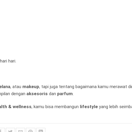
ari hari.
elana
, atau
makeup
, tapi juga tentang bagaimana kamu merawat dir
mpilan dengan
aksesoris
dan
parfum
.
alth & wellness
, kamu bisa membangun
lifestyle
yang lebih seimb