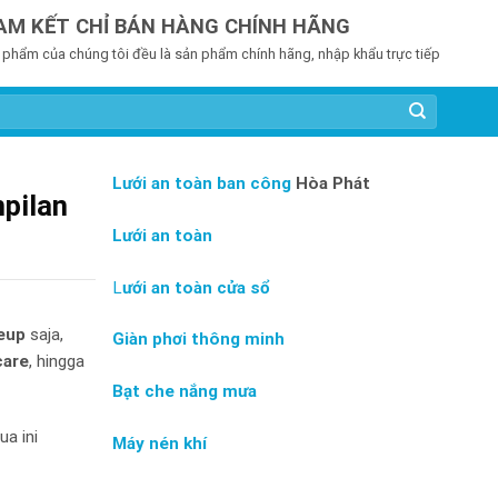
AM KẾT CHỈ BÁN HÀNG CHÍNH HÃNG
 phẩm của chúng tôi đều là sản phẩm chính hãng, nhập khẩu trực tiếp
Lưới an toàn ban công
Hòa Phát
mpilan
Lưới an toàn
L
ưới an toàn cửa sổ
eup
saja,
Giàn phơi thông minh
care
, hingga
Bạt che nắng mưa
ua ini
Máy nén khí