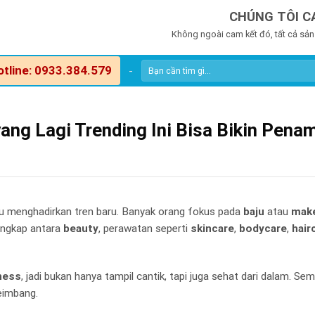
CHÚNG TÔI C
Không ngoài cam kết đó, tất cả sản
otline: 0933.384.579
-
ang Lagi Trending Ini Bisa Bikin Pena
u menghadirkan tren baru. Banyak orang fokus pada
baju
atau
mak
engkap antara
beauty
, perawatan seperti
skincare
,
bodycare
,
hair
ness
, jadi bukan hanya tampil cantik, tapi juga sehat dari dalam. Sem
eimbang.