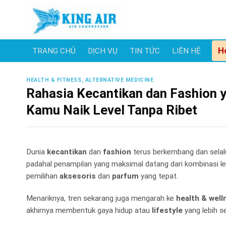
Skip
to
content
H
TRANG CHỦ
DỊCH VỤ
TIN TỨC
LIÊN HỆ
HEALTH & FITNESS, ALTERNATIVE MEDICINE
Rahasia Kecantikan dan Fashion y
Kamu Naik Level Tanpa Ribet
Dunia
kecantikan
dan
fashion
terus berkembang dan selal
padahal penampilan yang maksimal datang dari kombinasi l
pemilihan
aksesoris
dan
parfum
yang tepat.
Menariknya, tren sekarang juga mengarah ke
health & well
akhirnya membentuk gaya hidup atau
lifestyle
yang lebih s