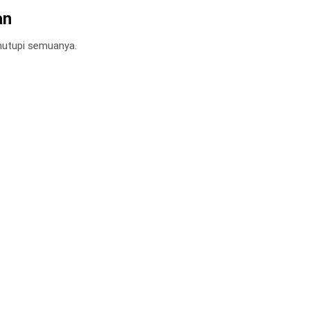
an
nutupi semuanya.